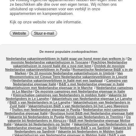
ze beschikken alle drie over een eigen terras. Wij richten ons
uitsluitend op volwassenen voor een verblijf in onze
appartementen en kampeerplaatsen.
Kijk op onze website voor alle informatie.
Website
Stuur e-mail
De meest populaire zoekopdrachten
:
Nederlandse vakantieverblijven in Italië waar uw hond meer dan welkom is
/
De
mooiste Nederlandse vakantiehuizen in Toscane
/
Prachtige Nederlandse
vakantiehuizen in noord Italië die u nog niet kent
/
Ontdek de mooiste
Nederlandse vakantieverblijven in Puglia
/
Romantische Nederlanse B&B´s in de
Marken
/
De 10 mooiste Nederlandse vakantiehuizen in Umbrië
/
Van
Bloemenriviëra tot Cinque Terre Nederlandse vakantieverblijven in Ligurië
/
Nederlandse vakantieverblijven in Italië met een laadpaal
/
Camping van
Nederlandse eigenaar Italië
/
B&B´s met Nederlandse eigenaar in Italië
/
Vakantiehuizen met Nederlandse eigenaar in le Marche
/
Nederlandse campings
in Le Marche
/
De mooiste campings met Nederlandse eigenaar in Italie
/
Kleinschalige campings van Nederlanders in midden Italië
/
Vakantie bij
Nederlanders in Le Langhe
/
Vakantiehuis van Nederlandse eigenaar Le Langhe
/
B&B´s van Nederlanders in Le Langhe
/
Vakantiehuizen van Nederlanders in
Zuid Italië
/
Vakantiehuizen B&B´s van Nederlanders bij het Lago Maggiore
/
Trullos met Nederlandse eigenaar in Puglia
/
Nederlandse mini-campings
Nederlandse eigenaar Italië
/
Boutique hotel B&B met Nederlandse eigenaar Italië
/
Vakantie bij Nederlanders in Puglia
/
Hotels van Nederlanders in Trentino
/
Op
vakantie bij Nederlanders in Abruzzo
/
B&B met Nederlandse eigenaar Molise
Italië
/
Vakantie bij Nederlanders op Sicilië
/
Vakantiehuizen van Nederlanders met
Nederlandse eigenaar op Sicilië
/
Nederlandse B&B´s op Sardinië
/
Vakantie bij
Nederlanders op Sardinië
/
Vakantie bij Nederlanders in Midden Italië
/
Vakantiehuizen van Nederlandse eigenaar in Midden Italië
/
B&B´s van