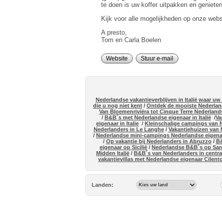
te doen is uw koffer uitpakken en genieten
Kijk voor alle mogelijkheden op onze webs
A presto,
Tom en Carla Boelen
Website
Stuur e-mail
Nederlandse vakantieverblijven in Italië waar u
die u nog niet kent
/
Ontdek de mooiste Nederland
Van Bloemenriviëra tot Cinque Terre Nederlands
/
B&B´s met Nederlandse eigenaar in Italië
/
Va
eigenaar in Italie
/
Kleinschalige campings van N
Nederlanders in Le Langhe
/
Vakantiehuizen van N
/
Nederlandse mini-campings Nederlandse eigenaa
/
Op vakantie bij Nederlanders in Abruzzo
/
B&
eigenaar op Sicilië
/
Nederlandse B&B´s op Sar
Midden Italië
/
B&B´s van Nederlanders in centraa
vakantievillas met Nederlandse eigenaar Cilent
Landen: