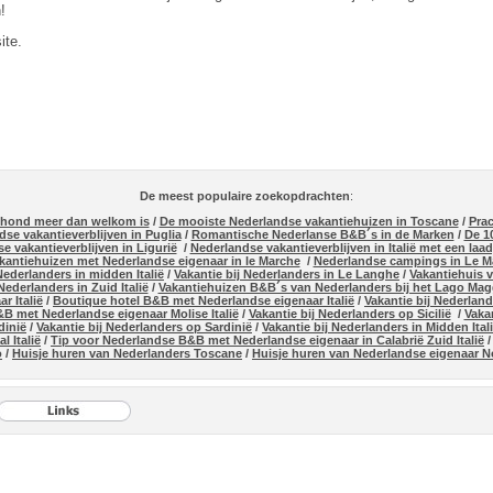
!
ite.
De meest populaire zoekopdrachten
:
w hond meer dan welkom is
/
De mooiste Nederlandse vakantiehuizen in Toscane
/
Prac
se vakantieverblijven in Puglia
/
Romantische Nederlanse B&B´s in de Marken
/
De 1
e vakantieverblijven in Ligurië
/
Nederlandse vakantieverblijven in Italië met een laa
kantiehuizen met Nederlandse eigenaar in le Marche
/
Nederlandse campings in Le M
ederlanders in midden Italië
/
Vakantie bij Nederlanders in Le Langhe
/
Vakantiehuis 
ederlanders in Zuid Italië
/
Vakantiehuizen B&B´s van Nederlanders bij het Lago Mag
r Italië
/
Boutique hotel B&B met Nederlandse eigenaar Italië
/
Vakantie bij Nederland
B met Nederlandse eigenaar Molise Italië
/
Vakantie bij Nederlanders op Sicilië
/
Vaka
dinië
/
Vakantie bij Nederlanders op Sardinië
/
Vakantie bij Nederlanders in Midden Ital
l Italië
/
Tip voor Nederlandse B&B met Nederlandse eigenaar in Calabrië Zuid Italië
o
/
Huisje huren van Nederlanders Toscane
/
Huisje huren van Nederlandse eigenaar No