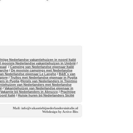
htige Nederlandse vakantiehuizen in noord Italië
0 mooiste Nederlandse vakantiehuizen in Umbrië
/
dpaal
/
Camping van Nederlandse eigenaar Italië
arche
/
De mooiste campings met Nederlandse
van Nederlandse eigenaar Le Langhe
/
B&B´s van
giore
/
Trullos met Nederlandse eigenaar in Puglia
ers in Puglia
/
Hotels van Nederlanders in Trentino
ntiehuizen van Nederlanders met Nederlandse
ië
/
Vakantiehuizen van Nederlandse eigenaar in
/
Vakantie bij Nederlanders in Abruzzo
/
Prachtige
ord Italië
/
Huisje huren bij Nederlanders Sicilië
Mail: info@vakantiebijnederlandersinitalie.nl
Webdesign by Active-Bits