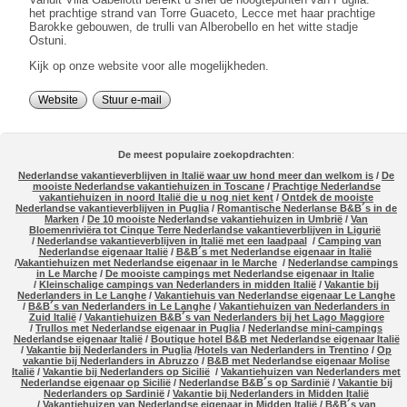
het prachtige strand van Torre Guaceto, Lecce met haar prachtige
Barokke gebouwen, de trulli van Alberobello en het witte stadje
Ostuni.
Kijk op onze website voor alle mogelijkheden.
Website
Stuur e-mail
De meest populaire zoekopdrachten
:
Nederlandse vakantieverblijven in Italië waar uw hond meer dan welkom is
/
De
mooiste Nederlandse vakantiehuizen in Toscane
/
Prachtige Nederlandse
vakantiehuizen in noord Italië die u nog niet kent
/
Ontdek de mooiste
Nederlandse vakantieverblijven in Puglia
/
Romantische Nederlanse B&B´s in de
Marken
/
De 10 mooiste Nederlandse vakantiehuizen in Umbrië
/
Van
Bloemenriviëra tot Cinque Terre Nederlandse vakantieverblijven in Ligurië
/
Nederlandse vakantieverblijven in Italië met een laadpaal
/
Camping van
Nederlandse eigenaar Italië
/
B&B´s met Nederlandse eigenaar in Italië
/
Vakantiehuizen met Nederlandse eigenaar in le Marche
/
Nederlandse campings
in Le Marche
/
De mooiste campings met Nederlandse eigenaar in Italie
/
Kleinschalige campings van Nederlanders in midden Italië
/
Vakantie bij
Nederlanders in Le Langhe
/
Vakantiehuis van Nederlandse eigenaar Le Langhe
/
B&B´s van Nederlanders in Le Langhe
/
Vakantiehuizen van Nederlanders in
Zuid Italië
/
Vakantiehuizen B&B´s van Nederlanders bij het Lago Maggiore
/
Trullos met Nederlandse eigenaar in Puglia
/
Nederlandse mini-campings
Nederlandse eigenaar Italië
/
Boutique hotel B&B met Nederlandse eigenaar Italië
/
Vakantie bij Nederlanders in Puglia
/
Hotels van Nederlanders in Trentino
/
Op
vakantie bij Nederlanders in Abruzzo
/
B&B met Nederlandse eigenaar Molise
Italië
/
Vakantie bij Nederlanders op Sicilië
/
Vakantiehuizen van Nederlanders met
Nederlandse eigenaar op Sicilië
/
Nederlandse B&B´s op Sardinië
/
Vakantie bij
Nederlanders op Sardinië
/
Vakantie bij Nederlanders in Midden Italië
/
Vakantiehuizen van Nederlandse eigenaar in Midden Italië
/
B&B´s van